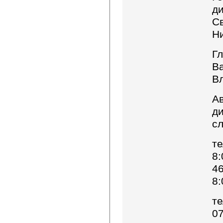
д
С
Н
Г
В
В
А
д
с
те
8:
46
8:
те
0