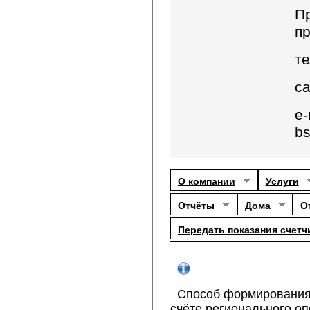
П
пр
те
с
e-
b
О компании
Услуги
Отчёты
Дома
О
Передать показания счетч
Способ формирования 
счёте регионального оп