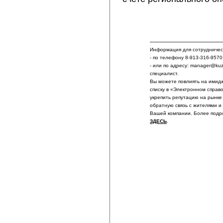
Информация для сотрудничест
- по телефону 8-913-316-9570
- или по адресу: manager@ku
специалист.
Вы можете повлиять на имидж
списку в «Электронном справ
укрепить репутацию на рынке
обратную связь с жителями и
Вашей компании. Более подр
ЗДЕСЬ
.