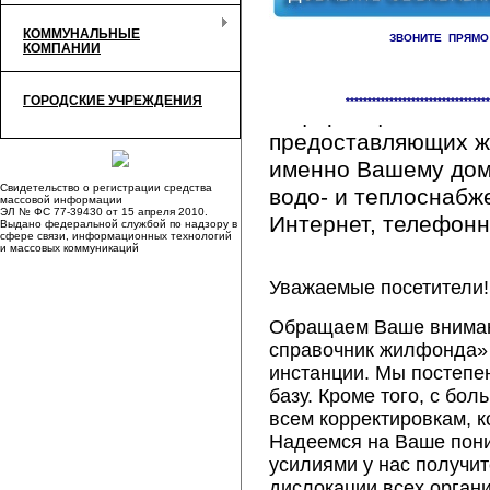
КОММУНАЛЬНЫЕ
ЗВОНИТЕ ПРЯМО
КОМПАНИИ
Здесь Вы сможете 
ГОРОДСКИЕ УЧРЕЖДЕНИЯ
*********************************
информацию обо вс
предоставляющих ж
именно Вашему дому
Свидетельство о регистрации средства
водо- и теплоснабж
массовой информации
ЭЛ № ФС 77-39430 от 15 апреля 2010.
Интернет, телефонна
Выдано федеральной службой по надзору в
сфере связи, информационных технологий
и массовых коммуникаций
Уважаемые посетители!
Обращаем Ваше внимани
справочник жилфонда» 
инстанции. Мы постепе
базу. Кроме того, с б
всем корректировкам, 
Надеемся на Ваше пон
усилиями у нас получи
дислокации всех орган