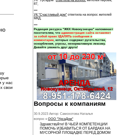
УК "УрсаДом"
ответила на вопрос
жителей Кирова,
87,
***
УК "Счастливый дом"
ответила на вопрос жителей
МКД,
***
но
Редакция ресурса "ЖКХ Новокузнецка" напоминает
посетителям, что
администрация сайта оставляет
за собой право УДАЛЯТЬ сообщения и
комментарии
, которые содержат ругательства,
оскорбления, угрозы, ненормативную лексику.
Давайте уважать друг друга!
шу
торые
 у нас
х свои
Вопросы к компаниям
30.9.2023 Автор: Самохотова Наталья
вопрос к
ООО "УрсаДом"
Здравствуйте! В ЧЬЕЙ КОМПЕТЕНЦИИ
ПОМОЧЬ ИЗБАВИТЬСЯ ОТ БАРДАКА НА
МУСОРНОЙ ПЛОЩАДКЕ ПЕРЕД ДОМОМ