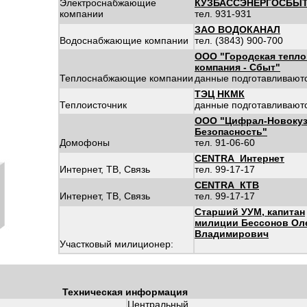
Электроснабжающие
КУЗБАССЭНЕРГОСБЫ
компании
тел. 931-931
ЗАО ВОДОКАНАЛ
Водоснабжающие компании
тел. (3843) 900-700
ООО "Городская тепло
компания - Сбыт"
Теплоснабжающие компании
данные подготавливают
ТЭЦ НКМК
Теплоисточник
данные подготавливают
ООО "Цифрал-Новокуз
Безопасность"
Домофоны
тел. 91-06-60
CENTRA_Интернет
Интернет, ТВ, Связь
тел. 99-17-17
CENTRA_КТВ
Интернет, ТВ, Связь
тел. 99-17-17
Старший УУМ, капитан
милиции Бессонов Ол
Владимирович
Участковый милиционер:
Техническая информация
Центральный