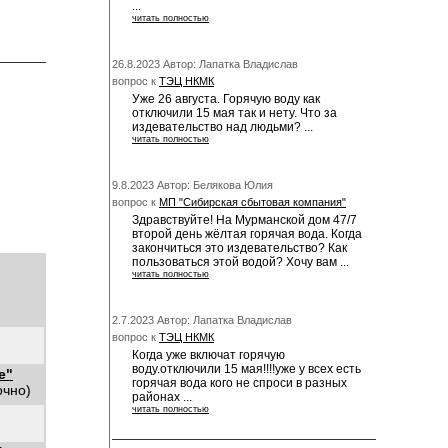
...
читать полностью
26.8.2023 Автор: Лапатка Владислав
вопрос к
ТЭЦ НКМК
Уже 26 августа. Горячую воду как
отключили 15 мая так и нету. Что за
издевательство над людьми? ...
читать полностью
9.8.2023 Автор: Белякова Юлия
вопрос к
МП "Сибирская сбытовая компания"
Здравствуйте! На Мурманской дом 47/7
второй день жёлтая горячая вода. Когда
закончиться это издевательство? Как
пользоваться этой водой? Хочу вам ...
читать полностью
2.7.2023 Автор: Лапатка Владислав
вопрос к
ТЭЦ НКМК
Когда уже включат горячую
воду.отключили 15 мая!!!!уже у всех есть
е"
горячая вода кого не спроси в разных
очно)
районах ...
читать полностью