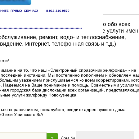
НИТЕ ПРЯМО СЕЙЧАС! 8-913-316-9570
ете найти исчерпывающую информацию обо всех
******************************************************************
едоставляющих жилищно-коммунальные услуги имен
бслуживание, ремонт, водо- и теплоснабжение,
видение, Интернет, телефонная связь и т.д.)
ели!
мание на то, что наш «Электронный справочник жилфонда» - не
в последней инстанции. Мы постепенно пополняем и обновляем на
 с большим уважением прислушиваемся ко всем корректировкам, ко
. Надеемся на Ваше понимание и помощь. Совместными усилиями
нная городская база дислокации всех организаций, представляющи
ные услуги жилфонду Новокузнецка.
ься справочником, пожалуйста, введите адрес нужного дома:
50 или Ушинского 8/А
Дом №