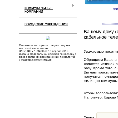
КОММУНАЛЬНЫЕ
ЗВО
КОМПАНИИ
Здесь Вы смож
ГОРОДСКИЕ УЧРЕЖДЕНИЯ
***************
компаниях, пр
Вашему дому (о
кабельное теле
Свидетельство о регистрации средства
массовой информации
Уважаемые посетит
ЭЛ № ФС 77-39430 от 15 апреля 2010.
Выдано федеральной службой по надзору в
сфере связи, информационных технологий
Обращаем Ваше вни
и массовых коммуникаций
является истиной 
базу. Кроме того,
Вы нам присылаете
получится полноце
жилищно-коммуналь
Чтобы воспользоват
Например: Кирова 
Улица