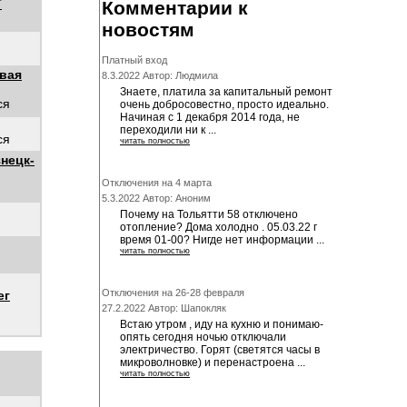
Т
Комментарии к
новостям
Платный вход
вая
8.3.2022 Автор: Людмила
Знаете, платила за капитальный ремонт
ся
очень добросовестно, просто идеально.
Начиная с 1 декабря 2014 года, не
переходили ни к ...
ся
читать полностью
нецк-
Отключения на 4 марта
5.3.2022 Автор: Аноним
Почему на Тольятти 58 отключено
отопление? Дома холодно . 05.03.22 г
время 01-00? Нигде нет информации ...
читать полностью
Отключения на 26-28 февраля
ег
27.2.2022 Автор: Шапокляк
Встаю утром , иду на кухню и понимаю-
опять сегодня ночью отключали
электричество. Горят (светятся часы в
микроволновке) и перенастроена ...
читать полностью