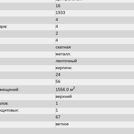
16
1933
:
4
дов:
4
2
4
скатная
металл.
ленточный
кирпичн.
24
56
2
1556.0 м
омещений:
верхний
злов:
1
ощитовых:
1
67
ветхое