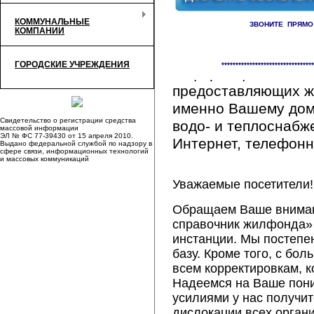
КОММУНАЛЬНЫЕ
ЗВОНИТЕ ПРЯМО
КОМПАНИИ
Здесь Вы сможете 
ГОРОДСКИЕ УЧРЕЖДЕНИЯ
*********************************
информацию обо вс
предоставляющих ж
именно Вашему дому
Свидетельство о регистрации средства
водо- и теплоснабж
массовой информации
ЭЛ № ФС 77-39430 от 15 апреля 2010.
Интернет, телефонна
Выдано федеральной службой по надзору в
сфере связи, информационных технологий
и массовых коммуникаций
Уважаемые посетители!
Обращаем Ваше внимани
справочник жилфонда» 
инстанции. Мы постепе
базу. Кроме того, с б
всем корректировкам, 
Надеемся на Ваше пон
усилиями у нас получи
дислокации всех орган