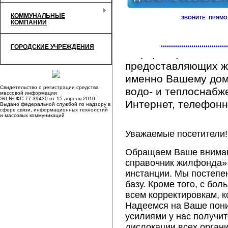
КОММУНАЛЬНЫЕ
ЗВОНИТЕ ПРЯМО
КОМПАНИИ
Здесь Вы сможете 
ГОРОДСКИЕ УЧРЕЖДЕНИЯ
*********************************
информацию обо вс
предоставляющих ж
именно Вашему дому
Свидетельство о регистрации средства
водо- и теплоснабж
массовой информации
ЭЛ № ФС 77-39430 от 15 апреля 2010.
Интернет, телефонна
Выдано федеральной службой по надзору в
сфере связи, информационных технологий
и массовых коммуникаций
Уважаемые посетители!
Обращаем Ваше внимани
справочник жилфонда» 
инстанции. Мы постепе
базу. Кроме того, с б
всем корректировкам, 
Надеемся на Ваше пон
усилиями у нас получи
дислокации всех орган