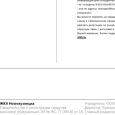
Информация для сотрудничест
- по телефону 8-913-316-9570
- или по адресу: manager@ku
специалист.
Вы можете повлиять на имидж
списку в «Электронном справ
укрепить репутацию на рынке
обратную связь с жителями и
Вашей компании. Более подр
ЗДЕСЬ
.
ЖКХ Новокузнецка
Учредитель: ООО
Свидетельство о регистрации средства
Директор: Ермако
массовой информации ЭЛ № ФС 77-39430 от 15
Главный редактор